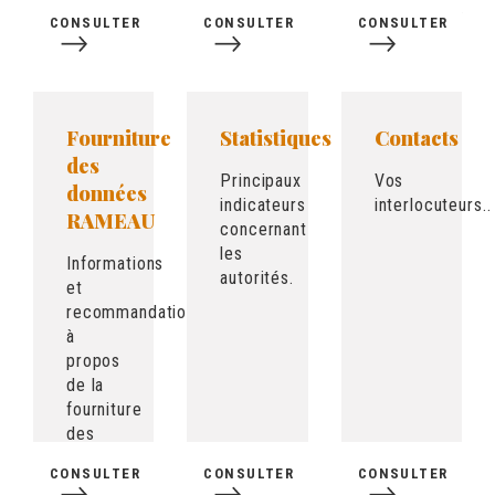
formateurs.
CONSULTER
CONSULTER
CONSULTER
Fourniture
Statistiques
Contacts
des
Principaux
Vos
données
indicateurs
interlocuteurs..
RAMEAU
concernant
les
Informations
autorités.
et
recommandations
à
propos
de la
fourniture
des
données.
CONSULTER
CONSULTER
CONSULTER