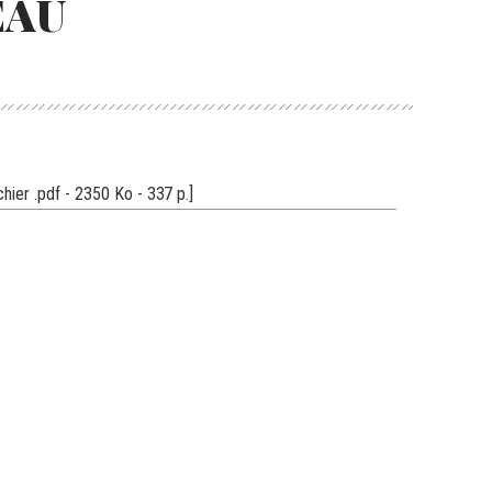
EAU
ichier .pdf - 2350 Ko - 337 p.]