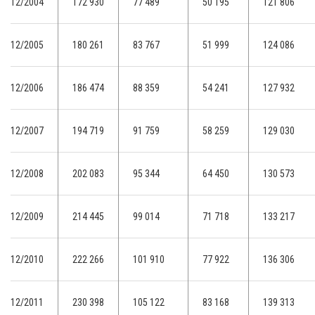
12/2004
172 930
77 489
50 195
121 806
12/2005
180 261
83 767
51 999
124 086
12/2006
186 474
88 359
54 241
127 932
12/2007
194 719
91 759
58 259
129 030
12/2008
202 083
95 344
64 450
130 573
12/2009
214 445
99 014
71 718
133 217
12/2010
222 266
101 910
77 922
136 306
12/2011
230 398
105 122
83 168
139 313