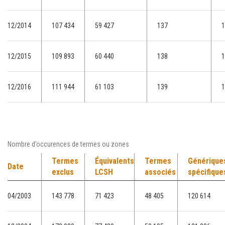
12/2014
107 434
59 427
137
1
12/2015
109 893
60 440
138
1
12/2016
111 944
61 103
139
1
Nombre d’occurences de termes ou zones
Termes
Équivalents
Termes
Générique
Date
exclus
LCSH
associés
spécifique
04/2003
143 778
71 423
48 405
120 614