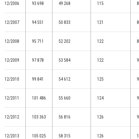
12/2006
93 698
49 268
115
8
12/2007
94 551
50 833
121
8
12/2008
95 711
52 202
122
8
12/2009
97 878
53 584
122
9
12/2010
99 841
54 612
125
9
12/2011
101 486
55 660
124
9
12/2012
103 363
56 816
126
9
12/2013
105 025
58 315
126
1