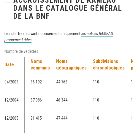
ACCROISSEMENT DE RAMEAU
DANS LE CATALOGUE GÉNÉRAL
DE LA BNF
Les chiffres suivants concernent uniquement
les notices RAMEAU
proprement dites
.
Nombre de vedettes
Noms
Noms
Subdivisions
Date
communs
géographiques
chronologiques
04/2003
86 192
44 763
110
1
12/2004
87 986
46 344
110
1
12/2005
91 415
47 444
110
1