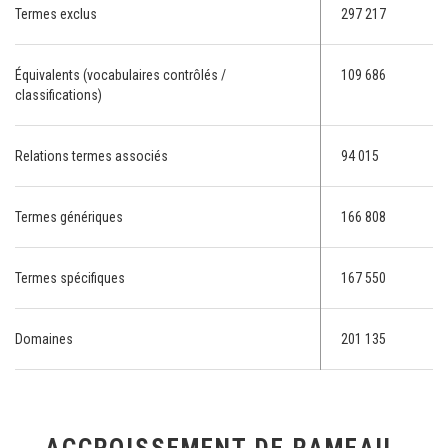
Termes exclus
297 217
Équivalents (vocabulaires contrôlés /
109 686
classifications)
Relations termes associés
94 015
Termes génériques
166 808
Termes spécifiques
167 550
Domaines
201 135