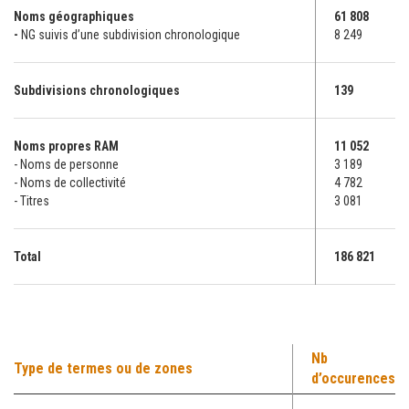
Noms géographiques
61 808
-
NG suivis d’une subdivision chronologique
8 249
Subdivisions chronologiques
139
Noms propres RAM
11 052
- Noms de personne
3 189
- Noms de collectivité
4 782
- Titres
3 081
Total
186 821
Nb
Type de termes ou de zones
d’occurences