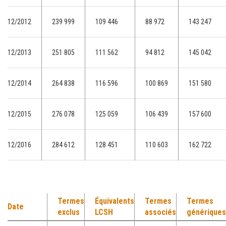
12/2012
239 999
109 446
88 972
143 247
12/2013
251 805
111 562
94 812
145 042
12/2014
264 838
116 596
100 869
151 580
12/2015
276 078
125 059
106 439
157 600
12/2016
284 612
128 451
110 603
162 722
Termes
Équivalents
Termes
Termes
Date
exclus
LCSH
associés
génériques