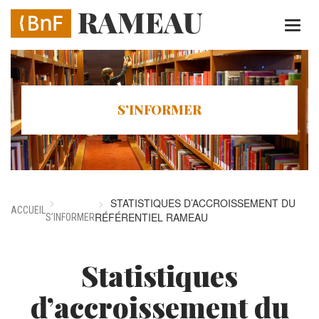
Aller
au
contenu
principal
S’INFORMER
STATISTIQUES D’ACCROISSEMENT DU
ACCUEIL
RÉFÉRENTIEL RAMEAU
S’INFORMER
Statistiques
d’accroissement du