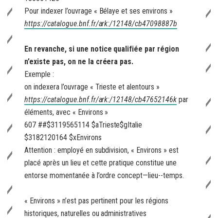
Pour indexer l’ouvrage « Bélaye et ses environs »
https://catalogue.bnf.fr/ark:/12148/cb47098887b
En revanche, si une notice qualifiée par région
n’existe pas, on ne la créera pas.
Exemple :
on indexera l’ouvrage « Trieste et alentours »
https://catalogue.bnf.fr/ark:/12148/cb47652146k
par
éléments, avec « Environs »
607 ##$3
119565114
$aTrieste$gItalie
$3
182120164
$xEnvirons
Attention :
employé en subdivision, « Environs » est
placé après un lieu et cette pratique constitue une
entorse momentanée à l’ordre concept—lieu--temps.
« Environs » n’est pas pertinent pour les régions
historiques, naturelles ou administratives